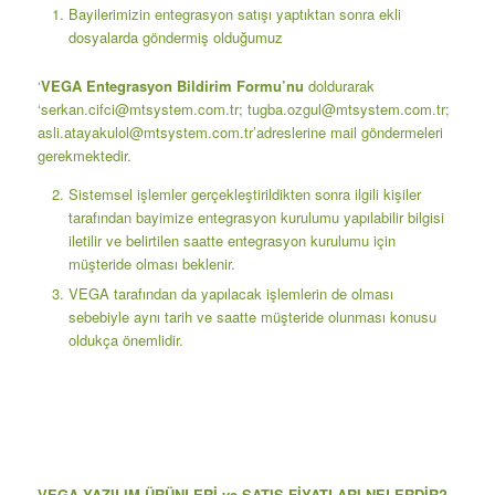
Bayilerimizin entegrasyon satışı yaptıktan sonra ekli
dosyalarda göndermiş olduğumuz
‘
VEGA Entegrasyon Bildirim Formu’nu
doldurarak
‘serkan.cifci@mtsystem.com.tr;
tugba.ozgul@mtsystem.com.tr
;
asli.atayakulol@mtsystem.com.tr’adreslerine
mail göndermeleri
gerekmektedir.
Sistemsel işlemler gerçekleştirildikten sonra ilgili kişiler
tarafından bayimize entegrasyon kurulumu yapılabilir bilgisi
iletilir ve belirtilen saatte entegrasyon kurulumu için
müşteride olması beklenir.
VEGA tarafından da yapılacak işlemlerin de olması
sebebiyle aynı tarih ve saatte müşteride olunması konusu
oldukça önemlidir.
VEGA YAZILIM ÜRÜNLERİ ve SATIŞ FİYATLARI NELERDİR?