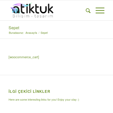
Sepet
Buradasınız:
Anasayfa
/
Sepet
[woocommerce_cart]
İLGI ÇEKICI LINKLER
Here are some interesting links for you! Enjoy your stay :)